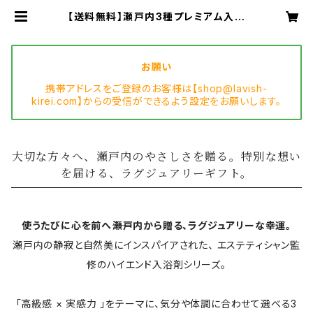
【送料無料】瀬戸内3種プレミアム入浴
剤《Hug Your Heart》3個セット｜
贈り物に最適な高級ギフトボックス |
LAVISH ラヴィッシュ
お願い
携帯アドレスをご登録のお客様は【
shop@lavish-
kirei.com
】からの受信ができるよう設定をお願いします。
大切な方々へ、瀬戸内のやさしさを贈る。特別な想い
を届ける、ラグジュアリーギフト。
使うたびに心を前へ――瀬戸内から贈る、ラグジュアリーな幸運。
瀬戸内の静寂と自然美にインスパイアされた、 エステティシャン監
修のハイエンド入浴剤シリーズ。
「高級感 × 実感力 」をテーマに、気分や体調に合わせて選べる3