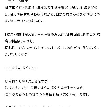
ーティー体験★
周南市特産・高瀬茶と9種類の生薬を贅沢に配合。血流を促進
し、冷えや疲労をやわらげながら、自然の香りが心を穏やかに整
え、深い眠りへと誘います。
【効果・効能】冷え症、産前産後の冷え症、疲労回復、肩のこり、腰
痛、神経痛、あせも、
荒れ性、ひび、にきび、しっしん、しもやけ、あかぎれ、うちみ、くじ
き、痔、リウマチ
＼おすすめポイント／
◎内側から輝く美しさをサポート
◎リンパマッサージ後のような軽やかなデトックス感
◎生薬の香りと色彩で心も身体も解きほぐす極上の癒し