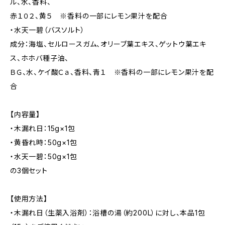
ル、水、香料、
赤１０２、黄５ ※香料の一部にレモン果汁を配合
・水天一碧（バスソルト）
成分：海塩、セルロースガム、オリーブ葉エキス、ゲットウ葉エキ
ス、ホホバ種子油、
ＢＧ、水、ケイ酸Ｃａ、香料、青１ ※香料の一部にレモン果汁を配
合
【内容量】
・木漏れ日：15g×1包
・黄昏れ時：50g×1包
・水天一碧：50g×1包
の3個セット
【使用方法】
・木漏れ日（生薬入浴剤）：浴槽の湯（約200L）に対し、本品1包