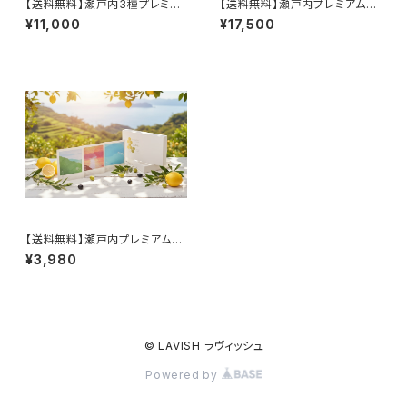
【送料無料】瀬戸内3種プレミア
【送料無料】瀬戸内プレミアム入
ム入浴剤《Hug Your Heart》3
浴剤《Hug Your Heart》5セット
¥11,000
¥17,500
個セット｜贈り物に最適な高級
まとめ買い｜高級ギフト・法人贈
ギフトボックス
答にも
【送料無料】瀬戸内プレミアム入
浴剤《Hug Your Heart》単品｜
¥3,980
自分へのご褒美・お試しギフトに
も
© LAVISH ラヴィッシュ
Powered by