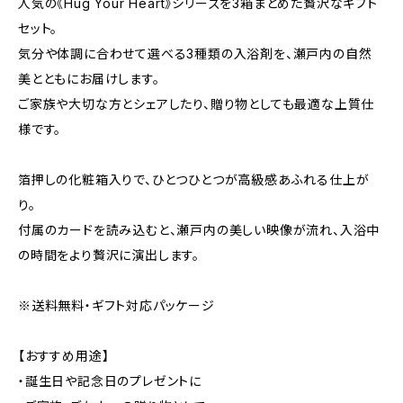
人気の《Hug Your Heart》シリーズを3箱まとめた贅沢なギフト
セット。
気分や体調に合わせて選べる3種類の入浴剤を、瀬戸内の自然
美とともにお届けします。
ご家族や大切な方とシェアしたり、贈り物としても最適な上質仕
様です。
箔押しの化粧箱入りで、ひとつひとつが高級感あふれる仕上が
り。
付属のカードを読み込むと、瀬戸内の美しい映像が流れ、入浴中
の時間をより贅沢に演出します。
※送料無料・ギフト対応パッケージ
【おすすめ用途】
・誕生日や記念日のプレゼントに