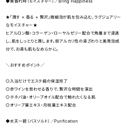
◆黄昏れ時（モイスチャー）／Bring Happiness
★「潤す × 香る × 贅沢」微細泡が肌を包み込む、ラグジュアリー
なモイスチャー★
ヒアルロン酸・コラーゲン・ローヤルゼリー配合で角層まで浸透
し、肌をしっとりと潤します。弱アルカリ性の湯ざわりと美発泡成
分で、お湯も肌もなめらかに。
＼おすすめポイント／
◎入浴だけでエステ級の保湿完了
◎赤ワインを思わせる香りで、贅沢な時間を演出
◎ホホバ油・オリーブオイル配合で触れたくなる肌
◎オリーブ葉エキス・月桃葉エキス配合
◆水天一碧（バスソルト）／Purification